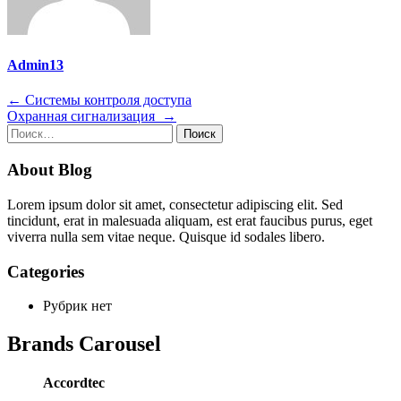
Admin13
Навигация
←
Системы контроля доступа
Охранная сигнализация
→
по
Найти:
записям
About Blog
Lorem ipsum dolor sit amet, consectetur adipiscing elit. Sed
tincidunt, erat in malesuada aliquam, est erat faucibus purus, eget
viverra nulla sem vitae neque. Quisque id sodales libero.
Categories
Рубрик нет
Brands Carousel
Accordtec