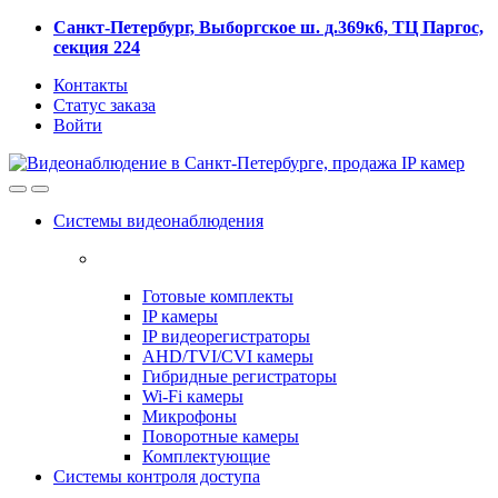
Skip
Skip
Санкт-Петербург, Выборгское ш. д.369к6, ТЦ Паргос,
to
to
секция 224
navigation
content
Контакты
Статус заказа
Войти
Системы видеонаблюдения
Готовые комплекты
IP камеры
IP видеорегистраторы
AHD/TVI/CVI камеры
Гибридные регистраторы
Wi-Fi камеры
Микрофоны
Поворотные камеры
Комплектующие
Системы контроля доступа