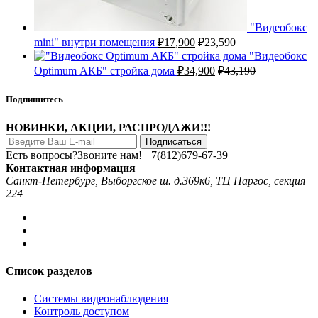
"Видеобокс
mini" внутри помещения
₽
17,900
₽
23,590
"Видеобокс
Optimum АКБ" стройка дома
₽
34,900
₽
43,190
Подпишитесь
НОВИНКИ, АКЦИИ, РАСПРОДАЖИ!!!
Подписаться
Есть вопросы?Звоните нам!
+7(812)679-67-39
Контактная информация
Санкт-Петербург, Выборгское ш. д.369к6, ТЦ Паргос, секция
224
Список разделов
Системы видеонаблюдения
Контроль доступом