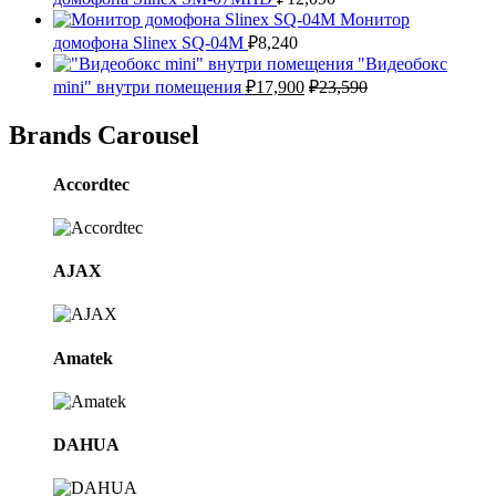
Монитор
домофона Slinex SQ-04M
₽
8,240
"Видеобокс
mini" внутри помещения
₽
17,900
₽
23,590
Brands Carousel
Accordtec
AJAX
Amatek
DAHUA