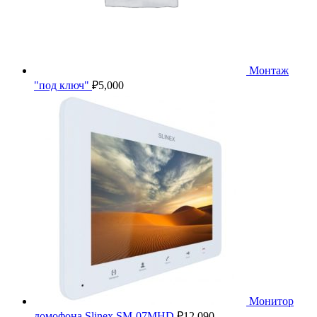
Монтаж
"под ключ"
₽
5,000
Монитор
домофона Slinex SM-07MHD
₽
12,090