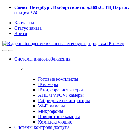
Skip
Skip
Санкт-Петербург, Выборгское ш. д.369к6, ТЦ Паргос,
to
to
секция 224
navigation
content
Контакты
Статус заказа
Войти
Системы видеонаблюдения
Готовые комплекты
IP камеры
IP видеорегистраторы
AHD/TVI/CVI камеры
Гибридные регистраторы
Wi-Fi камеры
Микрофоны
Поворотные камеры
Комплектующие
Системы контроля доступа