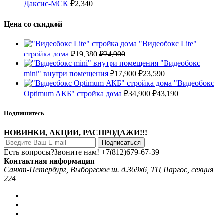
Даксис-МСК
₽
2,340
Цена со скидкой
"Видеобокс Lite"
стройка дома
₽
19,380
₽
24,900
"Видеобокс
mini" внутри помещения
₽
17,900
₽
23,590
"Видеобокс
Optimum АКБ" стройка дома
₽
34,900
₽
43,190
Подпишитесь
НОВИНКИ, АКЦИИ, РАСПРОДАЖИ!!!
Подписаться
Есть вопросы?Звоните нам!
+7(812)679-67-39
Контактная информация
Санкт-Петербург, Выборгское ш. д.369к6, ТЦ Паргос, секция
224