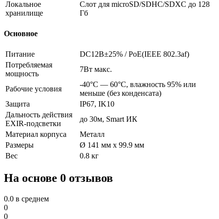
Локальное
Слот для microSD/SDHC/SDXC до 128
хранилище
Гб
Основное
Питание
DC12В±25% / PoE(IEEE 802.3af)
Потребляемая
7Вт макс.
мощность
-40°С — 60°С, влажность 95% или
Рабочие условия
меньше (без конденсата)
Защита
IP67, IK10
Дальность действия
до 30м, Smart ИК
EXIR-подсветки
Материал корпуса
Металл
Размеры
Ø 141 мм х 99.9 мм
Вес
0.8 кг
На основе 0 отзывов
0.0
в среднем
0
0