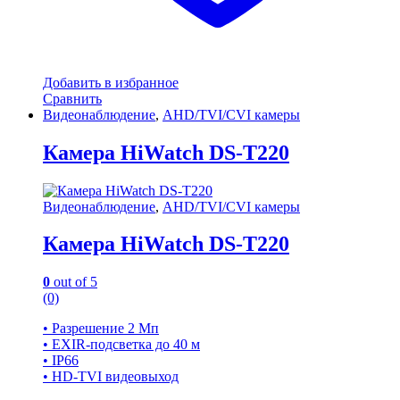
Добавить в избранное
Сравнить
Видеонаблюдение
,
AHD/TVI/CVI камеры
Камера HiWatch DS-T220
Видеонаблюдение
,
AHD/TVI/CVI камеры
Камера HiWatch DS-T220
0
out of 5
(0)
• Разрешение 2 Мп
• EXIR-подсветка до 40 м
• IP66
• HD-TVI видеовыход