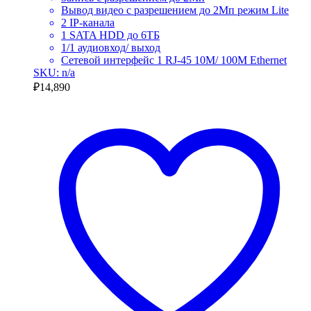
Вывод видео с разрешением до 2Мп режим Lite
2 IP-канала
1 SATA HDD до 6ТБ
1/1 аудиовход/ выход
Сетевой интерфейс 1 RJ-45 10M/ 100M Ethernet
SKU: n/a
₽
14,890