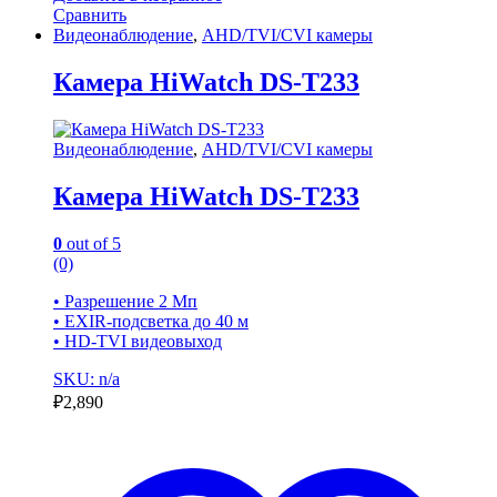
Сравнить
Видеонаблюдение
,
AHD/TVI/CVI камеры
Камера HiWatch DS-T233
Видеонаблюдение
,
AHD/TVI/CVI камеры
Камера HiWatch DS-T233
0
out of 5
(0)
• Разрешение 2 Мп
• EXIR-подсветка до 40 м
• HD-TVI видеовыход
SKU: n/a
₽
2,890