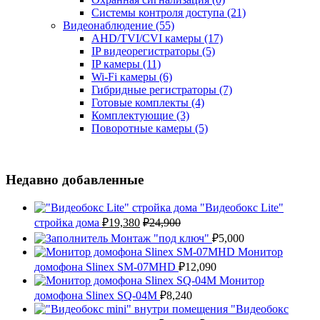
Системы контроля доступа
(21)
Видеонаблюдение
(55)
AHD/TVI/CVI камеры
(17)
IP видеорегистраторы
(5)
IP камеры
(11)
Wi-Fi камеры
(6)
Гибридные регистраторы
(7)
Готовые комплекты
(4)
Комплектующие
(3)
Поворотные камеры
(5)
Недавно добавленные
"Видеобокс Lite"
стройка дома
₽
19,380
₽
24,900
Монтаж "под ключ"
₽
5,000
Монитор
домофона Slinex SM-07MHD
₽
12,090
Монитор
домофона Slinex SQ-04M
₽
8,240
"Видеобокс