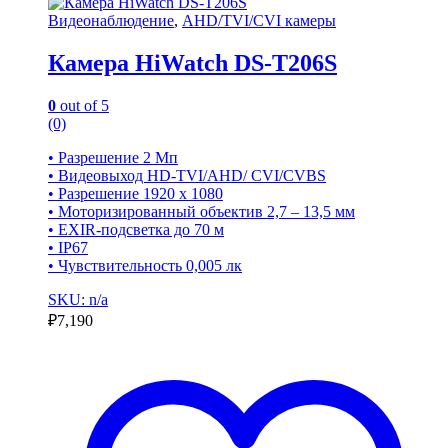
Видеонаблюдение
,
AHD/TVI/CVI камеры
Камера HiWatch DS-T206S
0
out of 5
(0)
• Разрешение 2 Мп
• Видеовыход HD-TVI/AHD/ CVI/CVBS
• Разрешение 1920 х 1080
• Моторизированный объектив 2,7 – 13,5 мм
• EXIR-подсветка до 70 м
• IP67
• Чувствительность 0,005 лк
SKU: n/a
₽
7,190