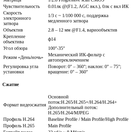
Чувствительность
0.01лк @(F1.2, AGC вкл.), 0лк с вкл ИК
Скорость
1/3 с ~ 1/100 000 с, поддержка
электронного
медленного затвора
затвора
Объектив
2.8 – 12 мм @F1.4, вариообъектив
Крепление
ф14
объектива
Угол обзора
100°-35°
Механический ИК-фильтр с
Режим «День/ночь»
автопереключением
Регулировка угла
Поворот: 0° – 360°; наклон: 0° – 75°;
установки
вращение: 0° – 360°
Сжатие
Основной
поток:H.265/H.265+/H.264/H.264+
Формат видеосжатия
Дополнительный поток:
H.265/H.264/MJPEG
Профиль H.264
Baseline Profile / Main Profile/High Profile
Профиль H.265
Main Profile