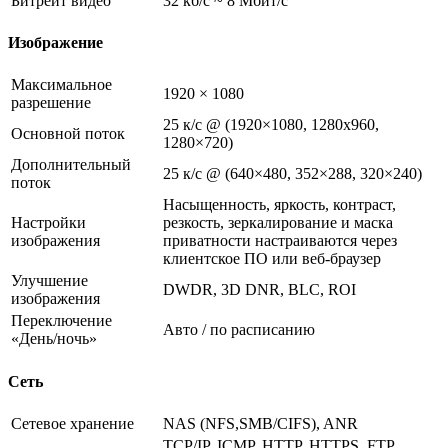
Битрейт видео
32 кб/с ~ 8 Мбит/с
Изображение
Максимальное
1920 × 1080
разрешение
25 к/с @ (1920×1080, 1280х960,
Основной поток
1280×720)
Дополнительный
25 к/с @ (640×480, 352×288, 320×240)
поток
Насыщенность, яркость, контраст,
Настройки
резкость, зеркалирование и маска
изображения
приватности настраиваются через
клиентское ПО или веб-браузер
Улучшение
DWDR, 3D DNR, BLC, ROI
изображения
Переключение
Авто / по расписанию
«День/ночь»
Сеть
Сетевое хранение
NAS (NFS,SMB/CIFS), ANR
TCP/IP, ICMP, HTTP, HTTPS, FTP,