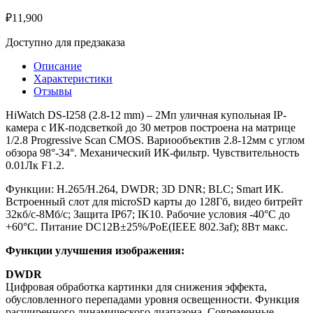
₽
11,900
Доступно для предзаказа
Описание
Характеристики
Отзывы
HiWatch DS-I258 (2.8-12 mm) – 2Мп уличная купольная IP-
камера с ИК-подсветкой до 30 метров построена на матрице
1/2.8 Progressive Scan CMOS. Вариообъектив 2.8-12мм с углом
обзора 98°-34°. Механический ИК-фильтр. Чувствительность
0.01Лк F1.2.
Функции: H.265/H.264, DWDR; 3D DNR; BLC; Smart ИК.
Встроенный слот для microSD карты до 128Гб, видео битрейт
32кб/с-8Мб/с; Защита IP67; IK10. Рабочие условия -40°C до
+60°C. Питание DC12В±25%/PoE(IEEE 802.3af); 8Вт макс.
Функции улучшения изображения:
DWDR
Цифровая обработка картинки для снижения эффекта,
обусловленного перепадами уровня освещенности. Функция
расширенного динамического диапазона. Современные