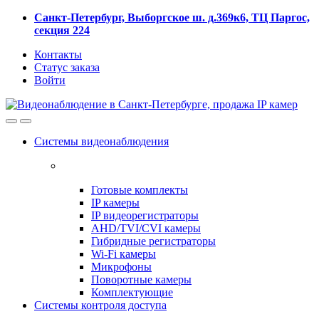
Skip
Skip
Санкт-Петербург, Выборгское ш. д.369к6, ТЦ Паргос,
to
to
секция 224
navigation
content
Контакты
Статус заказа
Войти
Системы видеонаблюдения
Готовые комплекты
IP камеры
IP видеорегистраторы
AHD/TVI/CVI камеры
Гибридные регистраторы
Wi-Fi камеры
Микрофоны
Поворотные камеры
Комплектующие
Системы контроля доступа