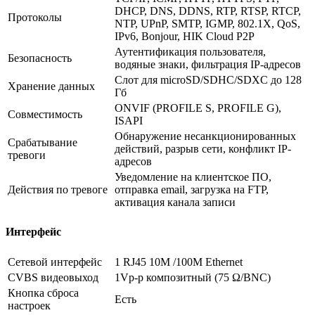
DHCP, DNS, DDNS, RTP, RTSP, RTCP,
Протоколы
NTP, UPnP, SMTP, IGMP, 802.1X, QoS,
IPv6, Bonjour, HIK Cloud P2P
Аутентификация пользователя,
Безопасность
водяные знаки, фильтрация IP-адресов
Слот для microSD/SDHC/SDXC до 128
Хранение данных
Гб
ONVIF (PROFILE S, PROFILE G),
Совместимость
ISAPI
Обнаружение несанкционированных
Срабатывание
действий, разрыв сети, конфликт IP-
тревоги
адресов
Уведомление на клиентское ПО,
Действия по тревоге
отправка email, загрузка на FTP,
активация канала записи
Интерфейс
Сетевой интерфейс
1 RJ45 10M /100M Ethernet
CVBS видеовыход
1Vp-p композитный (75 Ω/BNC)
Кнопка сброса
Есть
настроек